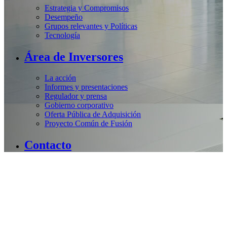
Estrategia y Compromisos
Desempeño
Grupos relevantes y Políticas
Tecnología
Área de Inversores
La acción
Informes y presentaciones
Regulador y prensa
Gobierno corporativo
Oferta Pública de Adquisición
Proyecto Común de Fusión
Contacto