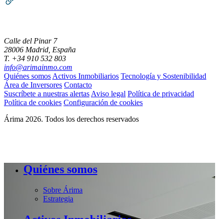
Calle del Pinar 7
28006 Madrid, España
T. +34 910 532 803
info@arimainmo.com
Quiénes somos
Activos Inmobiliarios
Tecnología y Sostenibilidad
Área de Inversores
Contacto
Suscríbete a nuestras alertas
Aviso legal
Política de privacidad
Política de cookies
Configuración de cookies
Árima 2026. Todos los derechos reservados
Quiénes somos
Sobre Árima
Estrategia