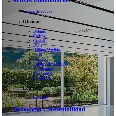
Activos Inmobiliarios
Cartera de activos
Oficinas:
Botanic
Cadenza
Cristalia
Dune
Habana
Vendido
JV38
Pradillo
Ramírez de Arellano
Torrelaguna
Tres Cantos
Las Tablas
Logístico:
Guadalix
Tecnología y Sostenibilidad