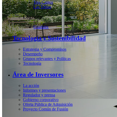
Tres Cantos
Las Tablas
Logístico:
Guadalix
Tecnología y Sostenibilidad
Estrategia y Compromisos
Desempeño
Grupos relevantes y Políticas
Tecnología
Área de Inversores
La acción
Informes y presentaciones
Regulador y prensa
Gobierno corporativo
Oferta Pública de Adquisición
Proyecto Común de Fusión