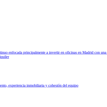
o enfocada principalmente a invertir en oficinas en Madrid con una est
lquiler
ento, experiencia inmobiliaria y cohesión del equipo