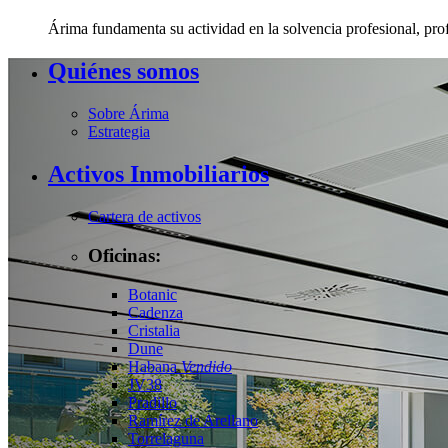
Árima fundamenta su actividad en la solvencia profesional, pro
Quiénes somos
Sobre Árima
Estrategia
Activos Inmobiliarios
Cartera de activos
Oficinas:
Botanic
Cadenza
Cristalia
Dune
Habana
Vendido
JV38
Pradillo
Ramírez de Arellano
Torrelaguna