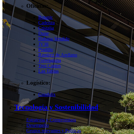
Oficinas:
Botanic
Cadenza
Cristalia
Dune
Habana
Vendido
JV38
Pradillo
Ramírez de Arellano
Torrelaguna
Tres Cantos
Las Tablas
Logístico:
Guadalix
Tecnología y Sostenibilidad
Estrategia y Compromisos
Desempeño
Grupos relevantes y Políticas