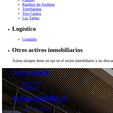
Ramírez de Arellano
Torrelaguna
Tres Cantos
Las Tablas
Logístico
Guadalix
Otros activos inmobiliarios
Árima siempre tiene un ojo en el sector inmobiliario y no descar
Quiénes somos
Sobre Árima
Estrategia
Activos Inmobiliarios
Cartera de activos