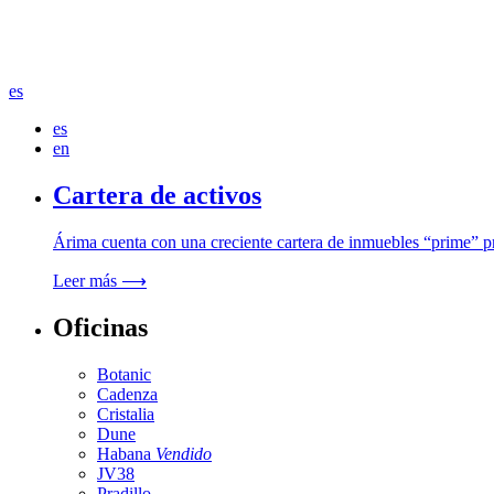
es
es
en
Cartera de activos
Árima cuenta con una creciente cartera de inmuebles “prime” p
Leer más ⟶
Oficinas
Botanic
Cadenza
Cristalia
Dune
Habana
Vendido
JV38
Pradillo