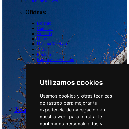
Cartera de activos
Oficinas:
Botanic
Cadenza
Cristalia
Dune
Habana
Vendido
JV38
Pradillo
Ramírez de Arellano
Torrelaguna
Tres Cantos
Las Tablas
Utilizamos cookies
Logístico:
Usamos cookies y otras técnicas
Guadalix
de rastreo para mejorar tu
Tecnología y Sostenibilidad
experiencia de navegación en
nuestra web, para mostrarte
Estrategia y Compromisos
contenidos personalizados y
Desempeño