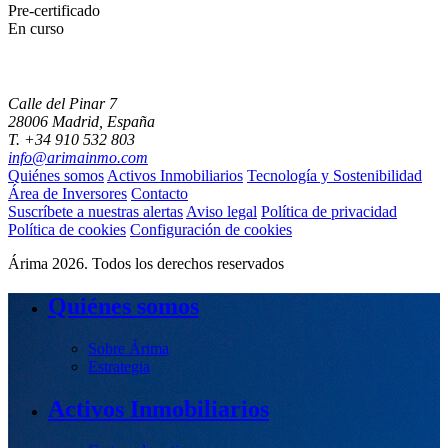
Pre-certificado
En curso
Calle del Pinar 7
28006 Madrid, España
T. +34 910 532 803
info@arimainmo.com
Quiénes somos
Activos Inmobiliarios
Tecnología y Sostenibilidad
Área de Inversores
Contacto
Suscríbete a nuestras alertas
Aviso legal
Política de privacidad
Política de cookies
Configuración de cookies
Árima 2026. Todos los derechos reservados
Quiénes somos
Sobre Árima
Estrategia
Activos Inmobiliarios