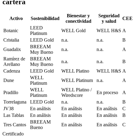
cartera
Bienestar y
Seguridad
Activo
Sostenibilidad
CEE
conectividad
y salud
LEED
Botanic
WELL Gold
WELL H&S
A
Platinum
Cristalia
LEED Gold
n.a.
n.a.
B
BREEAM
Guadalix
n.a.
n.a.
A
Muy Bueno
Ramírez de
BREEAM
n.a.
n.a.
B
Arellano
Muy Bueno
Cadenza
LEED Gold
WELL Platino
WELL H&S
A
WELL
Dune
WELL Platinum
n.a.
A
Platinum
WELL
WELL Platino /
Pradillo
En proceso
A
Platinum
Wiredscore
Torrelaguna
LEED Gold
n.a.
n.a.
B
JV38
En análisis
En análisis
En análisis
C
Las Tablas
En análisis
En análisis
En análisis
B
BREEAM
Tres Cantos
En análisis
En análisis
C
Bueno
Certificado