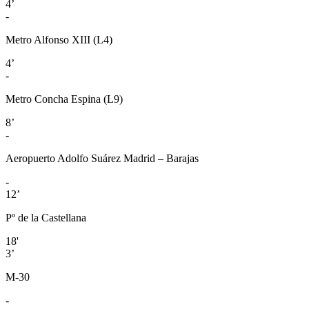
4’
-
Metro Alfonso XIII (L4)
4’
-
Metro Concha Espina (L9)
8’
-
Aeropuerto Adolfo Suárez Madrid – Barajas
-
12’
Pº de la Castellana
18'
3’
M-30
-