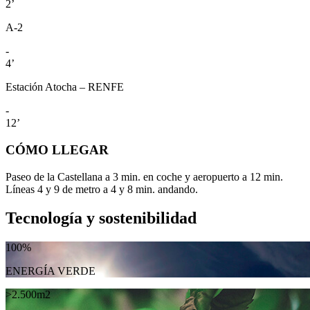
2’
A-2
-
4’
Estación Atocha – RENFE
-
12’
CÓMO LLEGAR
Paseo de la Castellana a 3 min. en coche y aeropuerto a 12 min.
Líneas 4 y 9 de metro a 4 y 8 min. andando.
Tecnología y sostenibilidad
100%
ENERGÍA VERDE
>2.500m2