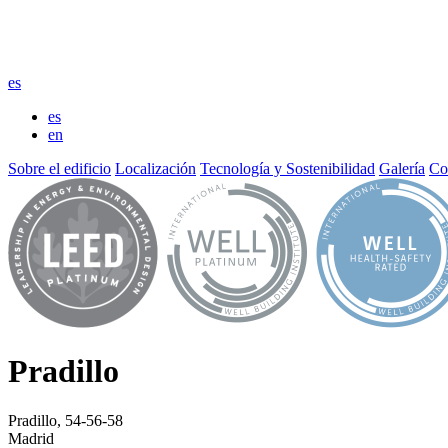
es
es
en
Sobre el edificio
Localización
Tecnología y Sostenibilidad
Galería
Co
Pradillo
Pradillo, 54-56-58
Madrid