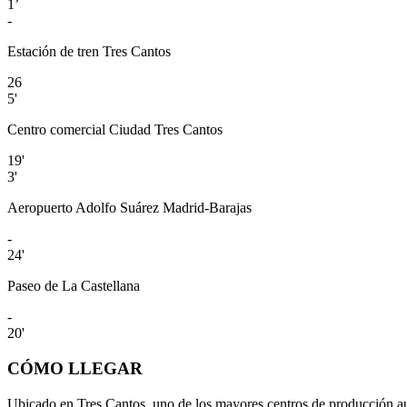
1’
-
Estación de tren Tres Cantos
26
5'
Centro comercial Ciudad Tres Cantos
19'
3'
Aeropuerto Adolfo Suárez Madrid-Barajas
-
24'
Paseo de La Castellana
-
20'
CÓMO LLEGAR
Ubicado en Tres Cantos, uno de los mayores centros de producción aud