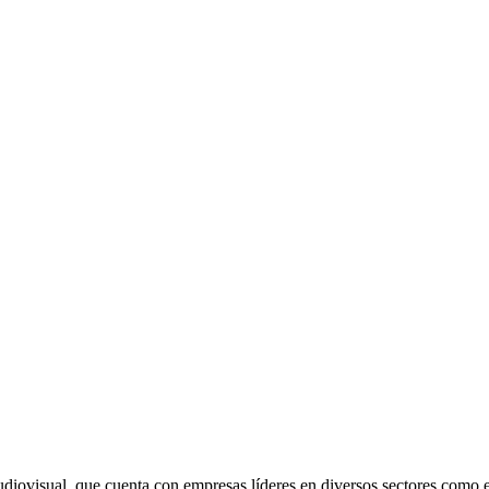
iovisual, que cuenta con empresas líderes en diversos sectores como el