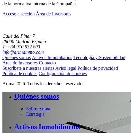
de la normativa interna de la Compañía.
Acceso a sección Área de Inversores
Calle del Pinar 7
28006 Madrid, España
T. +34 910 532 803
info@arimainmo.com
Quiénes somos
Activos Inmobiliarios
Tecnología y Sostenibilidad
Área de Inversores
Contacto
Suscríbete a nuestras alertas
Aviso legal
Política de privacidad
Política de cookies
Configuración de cookies
Árima 2026. Todos los derechos reservados
Quiénes somos
Sobre Árima
Estrategia
Activos Inmobiliarios