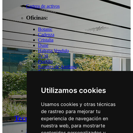
Cartera de activos
Oficinas:
Botanic
Cadenza
Cristalia
Dune
Habana
Vendido
JV38
Pradillo
Ramírez de Arellano
Torrelaguna
Tres Cantos
Las Tablas
Utilizamos cookies
Logístico:
Usamos cookies y otras técnicas
Guadalix
de rastreo para mejorar tu
Tecnología y Sostenibilidad
experiencia de navegación en
nuestra web, para mostrarte
Estrategia y Compromisos
contenidos personalizados y