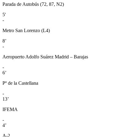
Parada de Autobús (72, 87, N2)
5'
-
Metro San Lorenzo (L4)
8’
-
Aeropuerto Adolfo Suárez Madrid – Barajas
-
6’
Pº de la Castellana
-
13’
IFEMA
-
4’
A-2