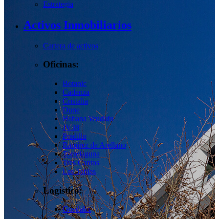
Estrategia
Activos Inmobiliarios
Cartera de activos
Oficinas:
Botanic
Cadenza
Cristalia
Dune
Habana
Vendido
JV38
Pradillo
Ramírez de Arellano
Torrelaguna
Tres Cantos
Las Tablas
Logístico:
Guadalix