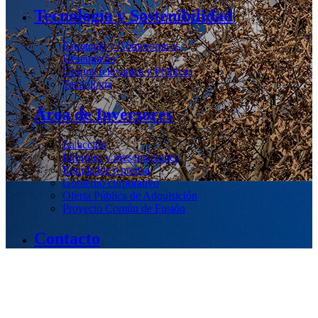
Tecnología y Sostenibilidad
Estrategia y Compromisos
Desempeño
Grupos relevantes y Políticas
Tecnología
Área de Inversores
La acción
Informes y presentaciones
Regulador y prensa
Gobierno corporativo
Oferta Pública de Adquisición
Proyecto Común de Fusión
Contacto