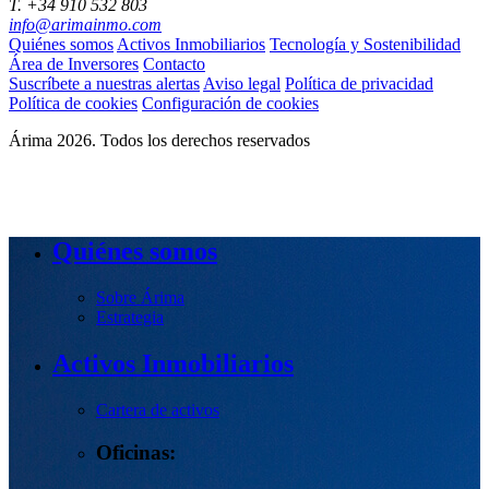
T. +34 910 532 803
info@arimainmo.com
Quiénes somos
Activos Inmobiliarios
Tecnología y Sostenibilidad
Área de Inversores
Contacto
Suscríbete a nuestras alertas
Aviso legal
Política de privacidad
Política de cookies
Configuración de cookies
Árima 2026. Todos los derechos reservados
Quiénes somos
Sobre Árima
Estrategia
Activos Inmobiliarios
Cartera de activos
Oficinas: