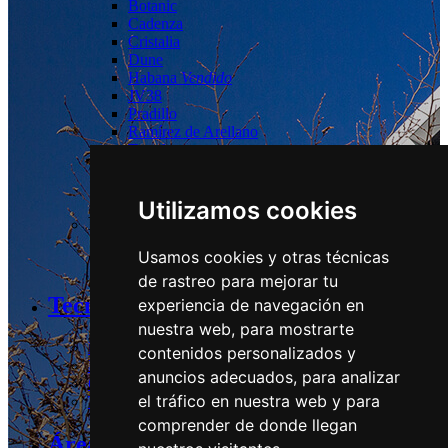
Botanic
Cadenza
Cristalia
Dune
Habana
Vendido
JV38
Pradillo
Ramírez de Arellano
Torrelaguna
Tres Cantos
Las Tablas
Utilizamos cookies
Logístico:
Usamos cookies y otras técnicas
Guadalix
de rastreo para mejorar tu
Tecnología y Sostenibilidad
experiencia de navegación en
nuestra web, para mostrarte
Estrategia y Compromisos
contenidos personalizados y
Desempeño
anuncios adecuados, para analizar
Grupos relevantes y Políticas
el tráfico en nuestra web y para
Tecnología
comprender de donde llegan
Área de Inversores