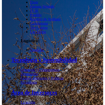
Dune
Habana
Vendido
JV38
Pradillo
Ramírez de Arellano
Torrelaguna
Tres Cantos
Las Tablas
Logístico:
Guadalix
Tecnología y Sostenibilidad
Estrategia y Compromisos
Desempeño
Grupos relevantes y Políticas
Tecnología
Área de Inversores
La acción