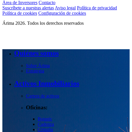
Área de Inversores
Contacto
Suscríbete a nuestras alertas
Aviso legal
Política de privacidad
Política de cookies
Configuración de cookies
Árima 2026. Todos los derechos reservados
Quiénes somos
Sobre Árima
Estrategia
Activos Inmobiliarios
Cartera de activos
Oficinas:
Botanic
Cadenza
Cristalia