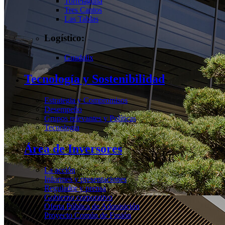
Torrelaguna
Tres Cantos
Las Tablas
Logístico:
Guadalix
Tecnología y Sostenibilidad
Estrategia y Compromisos
Desempeño
Grupos relevantes y Políticas
Tecnología
Área de Inversores
La acción
Informes y presentaciones
Regulador y prensa
Gobierno corporativo
Oferta Pública de Adquisición
Proyecto Común de Fusión