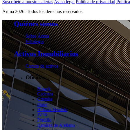
Suscríbete a nuestras alertas
Aviso legal
Política de privacidad
Polític
Árima 2026. Todos los derechos reservados
Quiénes somos
Sobre Árima
Estrategia
Activos Inmobiliarios
Cartera de activos
Oficinas:
Botanic
Cadenza
Cristalia
Dune
Habana
Vendido
JV38
Pradillo
Ramírez de Arellano